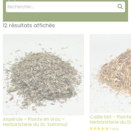
Mots
Rec
clés
:
12 résultats affichés
Caille lait – Plant
Aspérule – Plante en vrac –
Herboristerie du 
Herboristerie du Dr. Sammut