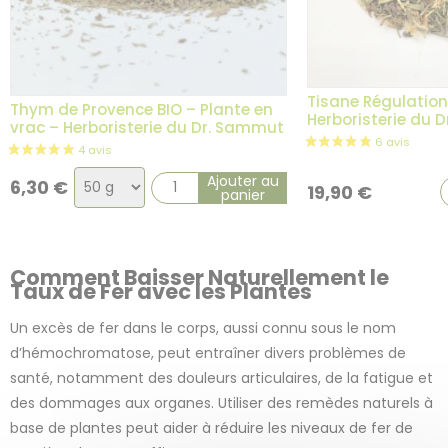
Tisane Régulation
Thym de Provence BIO – Plante en
Herboristerie du 
vrac – Herboristerie du Dr. Sammut
Choix
Ajouter au
6,30
€
19,90
€
panier
de
la
variation
Comment Baisser Naturellement le
Taux de Fer avec les Plantes
Un excès de fer dans le corps, aussi connu sous le nom
d’hémochromatose, peut entraîner divers problèmes de
santé, notamment des douleurs articulaires, de la fatigue et
des dommages aux organes. Utiliser des remèdes naturels à
base de plantes peut aider à réduire les niveaux de fer de