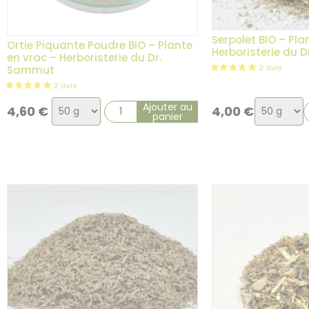
Serpolet BIO – Pla
Ortie Piquante Poudre BIO – Plante
Herboristerie du 
en vrac – Herboristerie du Dr.
Sammut
Choix
Choix
Ajouter au
4,60
€
4,00
€
panier
de
de
la
la
variation
variation
1 avis