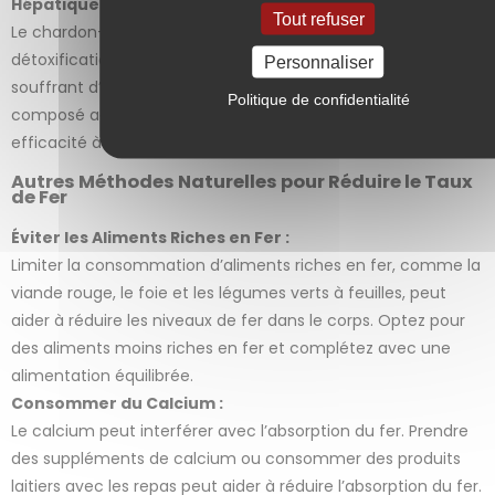
Hépatique
Tout refuser
Le chardon-Marie soutient la fonction hépatique et aide à la
détoxification, ce qui peut être utile pour les personnes
Personnaliser
souffrant d’un excès de fer. La silymarine, le principal
Politique de confidentialité
composé actif, aide à protéger le foie et à améliorer son
efficacité à traiter et éliminer l’excès de fer.
Autres Méthodes Naturelles pour Réduire le Taux
de Fer
Éviter les Aliments Riches en Fer :
Limiter la consommation d’aliments riches en fer, comme la
viande rouge, le foie et les légumes verts à feuilles, peut
aider à réduire les niveaux de fer dans le corps. Optez pour
des aliments moins riches en fer et complétez avec une
alimentation équilibrée.
Consommer du Calcium :
Le calcium peut interférer avec l’absorption du fer. Prendre
des suppléments de calcium ou consommer des produits
laitiers avec les repas peut aider à réduire l’absorption du fer.