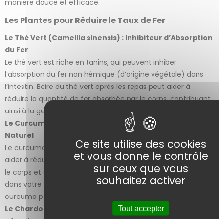
manière douce et efficace.
Les Plantes pour Réduire le Taux de Fer
Le Thé Vert (Camellia sinensis) : Inhibiteur d’Absorption
du Fer
Le thé vert est riche en tanins, qui peuvent inhiber
l’absorption du fer non hémique (d’origine végétale) dans
l’intestin. Boire du thé vert après les repas peut aider à
réduire la quantité de fer absorbée par le corps, contribuant
ainsi à la gestion des niveaux de fer.
Le Curcuma (Curcuma longa) : Chélateur de Fer
Naturel
Ce site utilise des cookies
Le curcuma contient de la curcumine, un composé qui peut
et vous donne le contrôle
aider à réduire les niveaux de fer en se liant au fer libre dans
sur ceux que vous
le corps et en facilitant son élimination. Intégrer du curcuma
souhaitez activer
dans votre alimentation ou prendre des suppléments de
curcuma peut être bénéfique pour abaisser le taux de fer.
Le Chardon-Marie (Silybum marianum) : Protecteur
Tout accepter