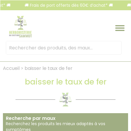
Panneau de gestion des cookies
🚚 Frais de port offerts dès 60€ d’achat* 🚚
🚚 Frai
Mots
clés
:
Accueil
>
baisser le taux de fer
baisser le taux de fer
Recherche par maux
Recherchez les produits les mieux adaptés à vos
symptômes