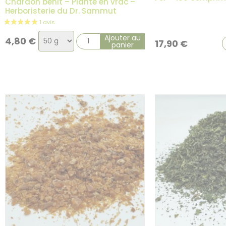
Chardon bénit – Plante en vrac –
Herboristerie du Dr. Sammut
Choix
Ajouter au
4,80
€
17,90
€
panier
de
la
variation
1 avis