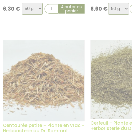
Choix
Choix
Ajouter au
6,30
€
6,60
€
panier
de
de
la
la
variation
variation
Cerfeuil – Plante 
Centaurée petite – Plante en vrac –
Herboristerie du 
Herboristerie du Dr. Sammut