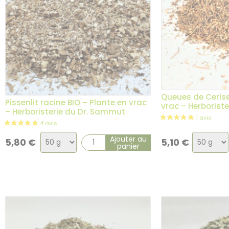
Queues de Cerise
Pissenlit racine BIO – Plante en vrac
vrac – Herborist
– Herboristerie du Dr. Sammut
Choix
Choix
Ajouter au
5,80
€
5,10
€
panier
de
de
la
la
variation
variatio
1 avis