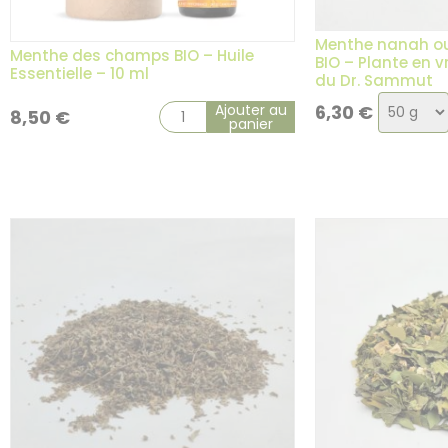
Menthe nanah o
Menthe des champs BIO – Huile
BIO – Plante en v
Essentielle – 10 ml
du Dr. Sammut
Choix
Ajouter au
6,30
€
8,50
€
panier
de
la
variatio
1 avis