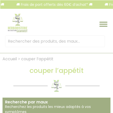
Panneau de gestion des cookies
🚚 Frais de port offerts dès 60€ d’achat* 🚚
🚚 Frais de po
Mots
clés
:
Accueil
>
couper l’appétit
couper l’appétit
Recherche par maux
Recherchez les produits les mieux adaptés à vos
symptômes