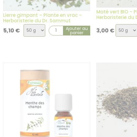
Maté vert BIO – P
Lierre gimpant – Plante en vrac –
Herboristerie du
Herboristerie du Dr. Sammut
Choix
Choix
Ajouter au
5,10
€
3,00
€
panier
de
de
la
la
variation
variatio