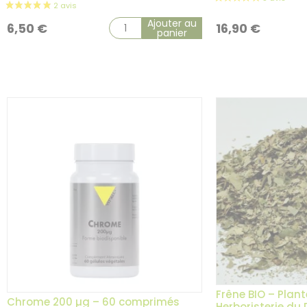
Ajouter au
6,50
€
16,90
€
panier
Frêne BIO – Plant
Chrome 200 µg – 60 comprimés
Herboristerie du