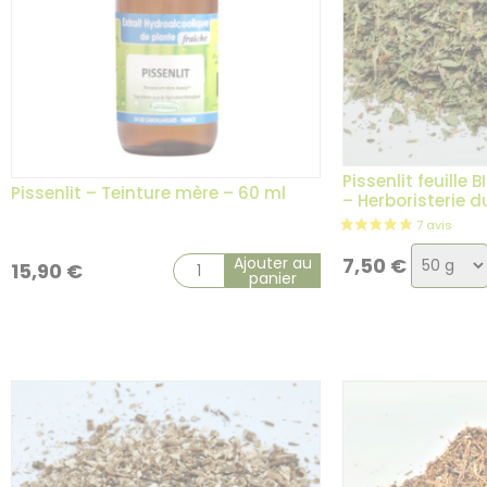
Pissenlit feuille 
Pissenlit – Teinture mère – 60 ml
– Herboristerie 
Choix
Ajouter au
7,50
€
15,90
€
panier
de
la
variatio