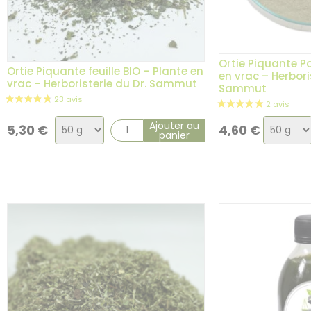
Ortie Piquante P
Ortie Piquante feuille BIO – Plante en
en vrac – Herbori
vrac – Herboristerie du Dr. Sammut
Sammut
Choix
Choix
Ajouter au
5,30
€
4,60
€
panier
de
de
la
la
variation
variatio