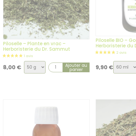
Piloselle BIO – G
Piloselle – Plante en vrac –
Herboristerie du
Herboristerie du Dr. Sammut
Choix
Choix
Ajouter au
8,00
€
9,90
€
panier
de
de
la
la
variation
variatio