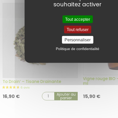
souhaitez activer
Tout accepter
Tout refuser
Personnaliser
Politique de confidentialité
Vigne rouge BIO 
To Drain’ – Tisane Drainante
ml
Ajouter au
16,90
€
15,90
€
panier