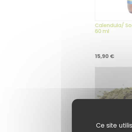
Calendula/ Sou
60 ml
15,90
€
Ce site uti