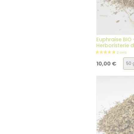
Euphraise BIO 
Herboristerie 
Cho
10,00
€
de
la
vari