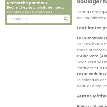
Soulager N
Recherche par maux
Recherchez les produits les mieux
La peau atopique
adaptés à vos symptômes
Mots
des propriétés a
Rechercher
clés
Les Plantes p
:
La Camomille (
La camomille est
zones affectées 
L’Aloe Vera (Al
L’aloe vera possè
irritations et à f
Le Calendula (C
Le calendula est
peau et à réduire 
Autres Méthod
Bains à l’Avoine 