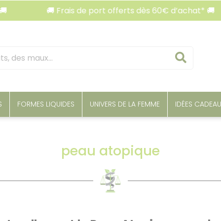
🚚 Frais de port offerts dès 60€ d’achat* 🚚

Reche
S
FORMES LIQUIDES
UNIVERS DE LA FEMME
IDÉES CADEA
peau atopique