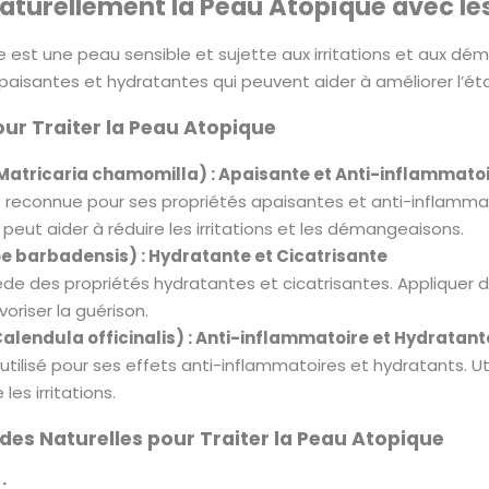
aturellement la Peau Atopique avec le
 est une peau sensible et sujette aux irritations et aux d
paisantes et hydratantes qui peuvent aider à améliorer l’éta
our Traiter la Peau Atopique
Matricaria chamomilla) : Apaisante et Anti-inflammato
 reconnue pour ses propriétés apaisantes et anti-inflamma
peut aider à réduire les irritations et les démangeaisons.
oe barbadensis) : Hydratante et Cicatrisante
de des propriétés hydratantes et cicatrisantes. Appliquer du
avoriser la guérison.
alendula officinalis) : Anti-inflammatoire et Hydratant
 utilisé pour ses effets anti-inflammatoires et hydratants. 
les irritations.
es Naturelles pour Traiter la Peau Atopique
: