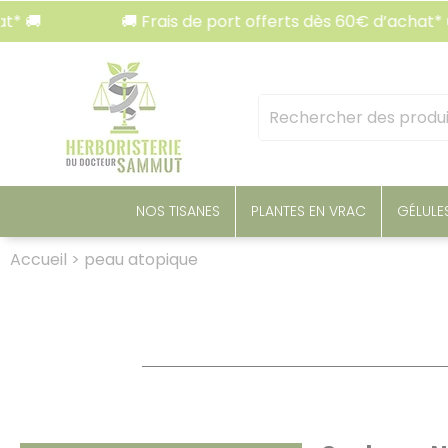
Panneau de gestion des cookies
🚚 Frais de port offerts dès 60€ d’achat* 🚚
Mots
clés
:
NOS TISANES
PLANTES EN VRAC
GÉLULE
Accueil
>
peau atopique