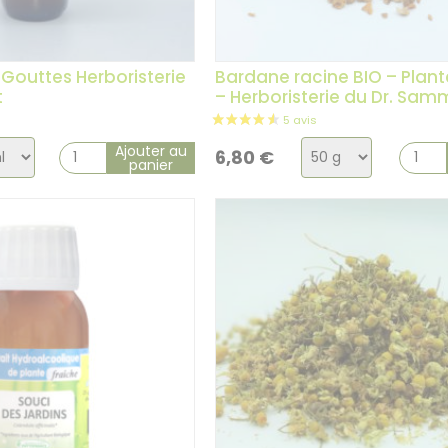
Gouttes Herboristerie
Bardane racine BIO – Plant
t
– Herboristerie du Dr. Sam
x
Choix
Ajouter au
6,80
€
panier
de
la
tion
variation