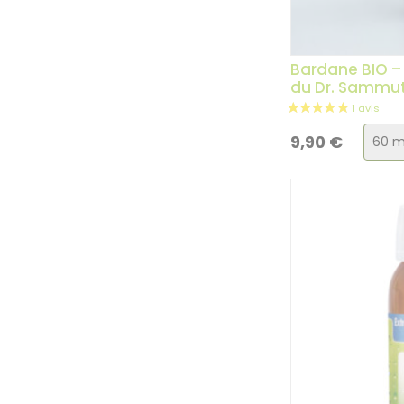
Bardane BIO – 
du Dr. Sammu
Choi
9,90
€
de
la
varia