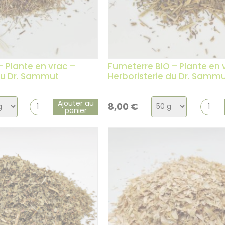
– Plante en vrac –
Fumeterre BIO – Plante en 
du Dr. Sammut
Herboristerie du Dr. Samm
ix
Choix
Ajouter au
8,00
€
panier
de
la
ation
variation