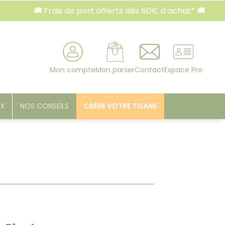
 Frais de port offerts dès 60€ d’achat* 🚚
🚚 Fr
rcher
Mon compte
Mon panier
Contact
Espace Pro
UX
NOS CONSEILS
CRÉER VOTRE TISANE