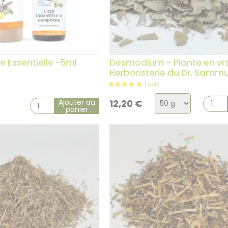
le Essentielle -5ml
Desmodium – Plante en vr
Herboristerie du Dr. Samm
Choix
Ajouter au
12,20
€
panier
de
la
variation