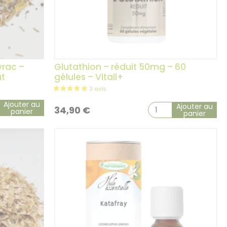
14 avis
vrac –
Glutathion – réduit 50mg – 60
ut
gélules – Vitall+
Ajouter au
Ajouter au
34,90
€
panier
panier