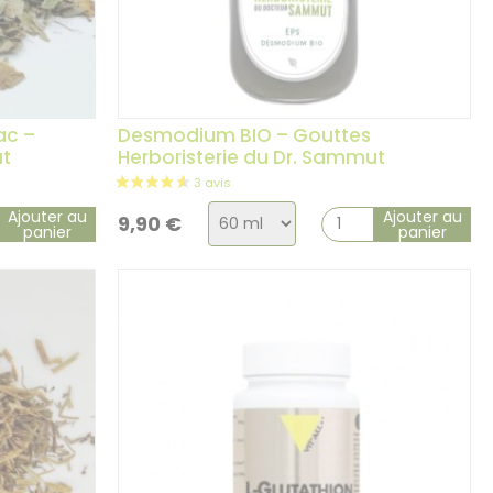
ac –
Desmodium BIO – Gouttes
ut
Herboristerie du Dr. Sammut
Choix
Ajouter au
Ajouter au
9,90
€
panier
panier
de
la
variation