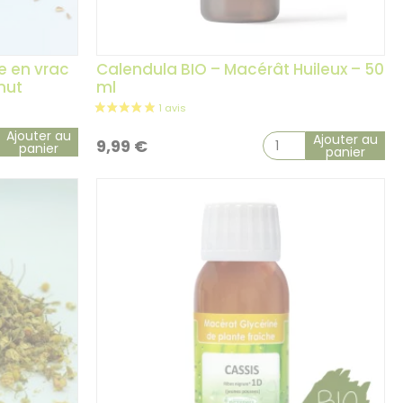
e en vrac
Calendula BIO – Macérât Huileux – 50
mut
ml
Ajouter au
Ajouter au
9,99
€
panier
panier