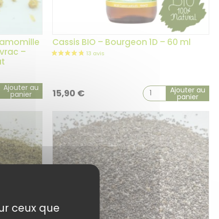
Camomille
Cassis BIO – Bourgeon 1D – 60 ml
vrac –
ut
Ajouter au
Ajouter au
15,90
€
panier
panier
sur ceux que