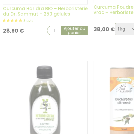
Curcuma Poudre 
Curcuma Haridra BIO – Herboristerie
vrac – Herborist
du Dr. Sammut – 250 gélules
Choix
Ajouter au
38,00
€
28,90
€
panier
de
la
variati