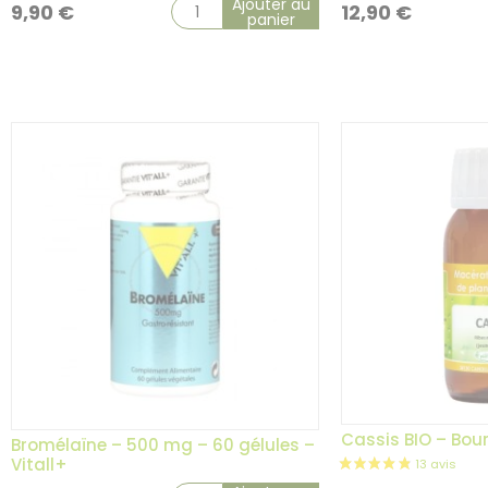
Ajouter au
9,90
€
12,90
€
panier
Cassis BIO – Bou
Bromélaïne – 500 mg – 60 gélules –
Vitall+