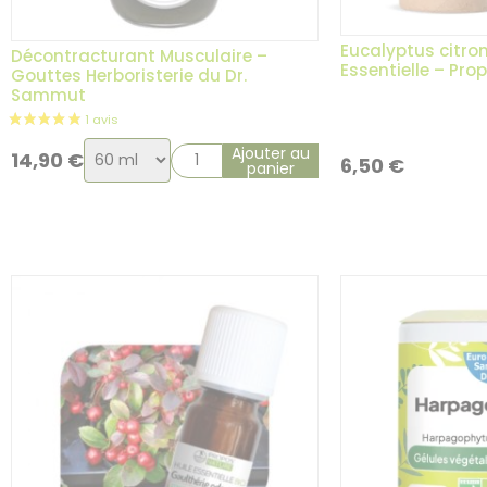
Eucalyptus citron
Décontracturant Musculaire –
Essentielle – Pro
Gouttes Herboristerie du Dr.
Sammut
Choix
Ajouter au
14,90
€
6,50
€
panier
de
la
variation