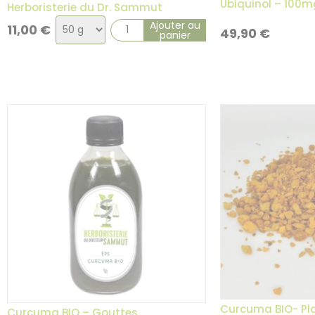
Ubiquinol – 100mg
Herboristerie du Dr. Sammut
Choix
Ajouter au
11,00
€
49,90
€
panier
de
la
variation
Curcuma BIO- Pla
Curcuma BIO – Gouttes