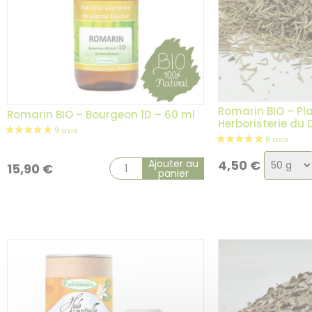
Romarin BIO – Pl
Romarin BIO – Bourgeon 1D – 60 ml
Herboristerie du
Choix
1 avis
Ajouter au
4,50
€
15,90
€
panier
de
la
variati