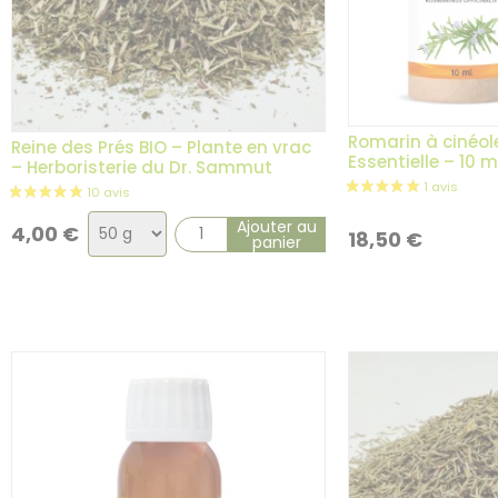
Romarin à cinéole
Reine des Prés BIO – Plante en vrac
Essentielle – 10 m
– Herboristerie du Dr. Sammut
Choix
Ajouter au
4,00
€
18,50
€
panier
de
la
variation