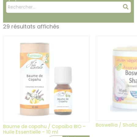
Mots
Rec
clés
:
29 résultats affichés
Boswellia / Shalla
Baume de copahu / Copaïba BIO –
Huile Essentielle – 10 ml