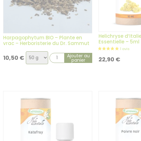
Helichryse d’Itali
Harpagophytum BIO – Plante en
Essentielle – 5ml
vrac – Herboristerie du Dr. Sammut
Choix
Ajouter au
10,50
€
22,90
€
panier
de
la
variation