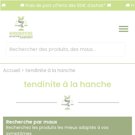
Panneau de gestion des cookies
🚚 Frais de port offerts dès 60€ d’achat* 🚚
🚚 Frais de p
Mots
clés
:
Accueil
>
tendinite à la hanche
tendinite à la hanche
Recherche par maux
Recherchez les produits les mieux adaptés à vos
symptômes