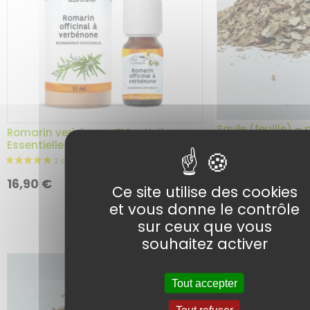
Saule (feuille) – 
Romarin verbénone BIO – Huile
Essentielle – 10 ml
Choix
Ajouter au
4,50
€
16,90
€
panier
Ce site utilise des cookies
de
et vous donne le contrôle
la
sur ceux que vous
variati
souhaitez activer
Tout accepter