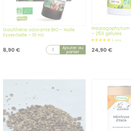
Harpagophytum B
Gaulthérie odorante BIO – Huile
– 250 gélules
Essentielle – 10 ml
Ajouter au
8,90
€
24,90
€
panier
12 avis