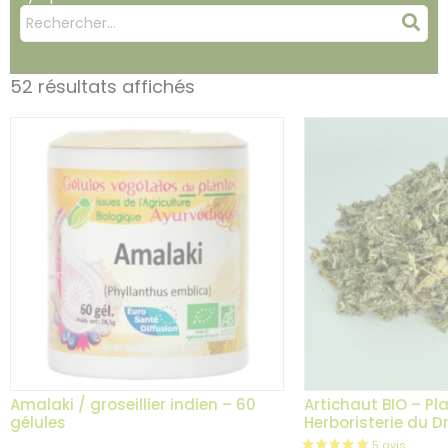
Mots
Rec
clés
:
52 résultats affichés
Amalaki / groseillier indien – 60
Artichaut BIO – Pl
gélules
Herboristerie du 