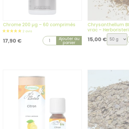
Chrome 200 µg – 60 comprimés
Chrysanthellum BI
vrac – Herboriste
Choix
Ajouter au
15,00
€
17,90
€
panier
de
la
2 avis
variatio