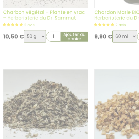
Charbon végétal – Plante en vrac
Chardon Marie BI
– Herboristerie du Dr. Sammut
Herboristerie du 
Choix
Choix
Ajouter au
10,50
€
9,90
€
panier
de
de
la
la
variation
variation
5 avis