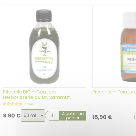
Piloselle BIO – Gouttes
Pissenlit – Teintu
Herboristerie du Dr. Sammut
Choix
Ajouter au
9,90
€
15,90
€
panier
de
la
variation