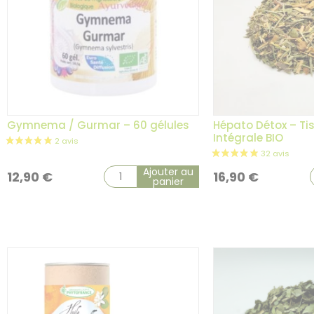
Gymnema / Gurmar – 60 gélules
Hépato Détox – Ti
Intégrale BIO
Ajouter au
12,90
€
16,90
€
panier