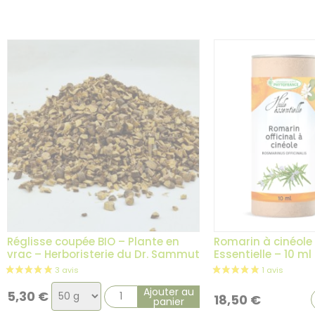
3 avis
variation
variation
Réglisse coupée BIO – Plante en
Romarin à cinéole 
vrac – Herboristerie du Dr. Sammut
Essentielle – 10 ml
Choix
Ajouter au
5,30
€
18,50
€
panier
de