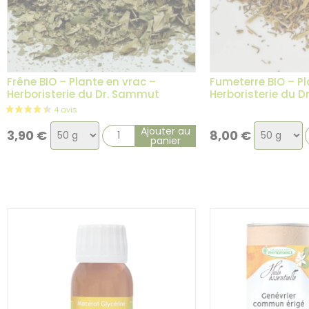
Frêne BIO – Plante en vrac –
Fumeterre BIO – Pl
Herboristerie du Dr. Sammut
Herboristerie du 
Choix
Choix
Ajouter au
3,90
€
8,00
€
panier
de
de
la
la
variation
variation
4 avis