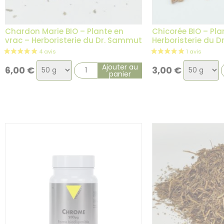
Chardon Marie BIO – Plante en
Chicorée BIO – Pla
vrac – Herboristerie du Dr. Sammut
Herboristerie du 
Choix
Choix
Ajouter au
6,00
€
3,00
€
panier
de
de
la
la
variation
variation