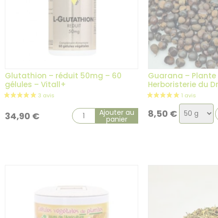
Glutathion – réduit 50mg – 60
Guarana – Plante 
gélules – Vitall+
Herboristerie du 
Choix
2 avis
Ajouter au
8,50
€
34,90
€
panier
de
la
variation