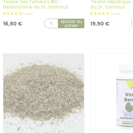
Tisane Des Fumeurs BIO –
Tisane Hépatique –
Herboristerie du Dr. Sammut
du Dr. Sammut
1 avis
Ajouter au
16,90
€
19,90
€
panier