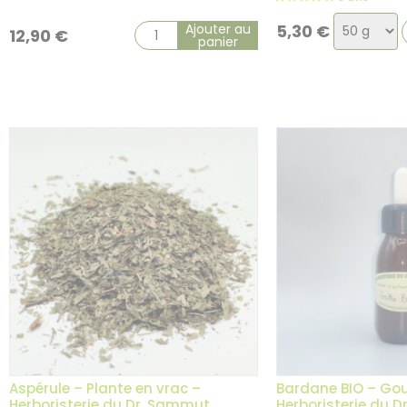
Choix
Ajouter au
5,30
€
12,90
€
panier
de
la
variation
Aspérule – Plante en vrac –
Bardane BIO – Go
Herboristerie du Dr. Sammut
Herboristerie du 