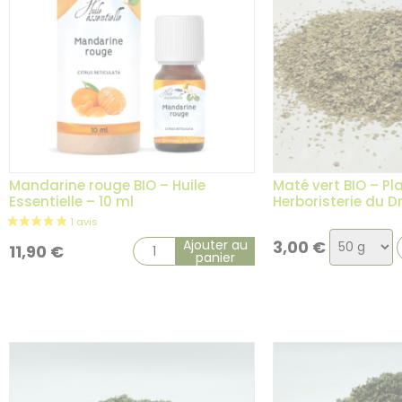
Mandarine rouge BIO – Huile
Maté vert BIO – Pl
Essentielle – 10 ml
Herboristerie du 
Choix
Ajouter au
3,00
€
11,90
€
panier
de
la
variation
1 avis