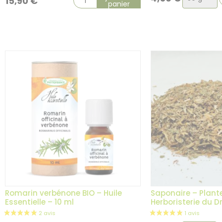
15,90
€
panier
de
la
variation
Romarin verbénone BIO – Huile
Saponaire – Plante
Essentielle – 10 ml
Herboristerie du 