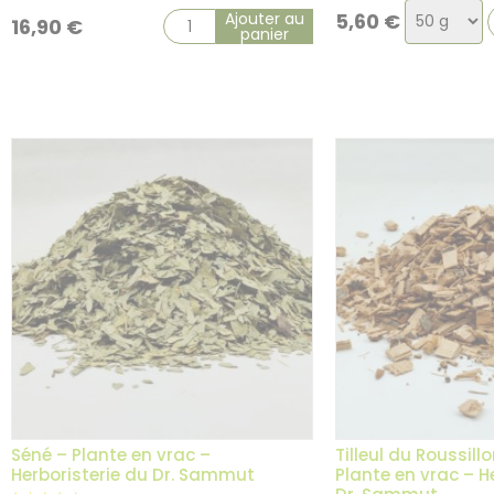
Choix
Ajouter au
5,60
€
16,90
€
panier
de
la
variation
1 avis
Séné – Plante en vrac –
Tilleul du Roussill
Herboristerie du Dr. Sammut
Plante en vrac – H