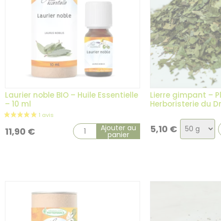
11 avis
Laurier noble BIO – Huile Essentielle
Lierre gimpant – P
– 10 ml
Herboristerie du 
Choix
Ajouter au
5,10
€
11,90
€
panier
de
la
variation