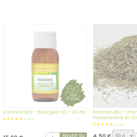
la
variation
2 avis
Romarin BIO – Bourgeon 1D – 60 ml
Romarin BIO – Plan
Herboristerie du 
Choix
Ajouter au
4,50
€