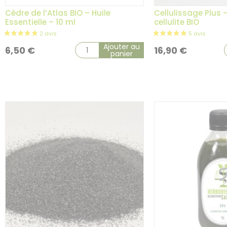
Cèdre de l’Atlas BIO – Huile
Cellulissage Plus 
Essentielle – 10 ml
cellulite BIO
Ajouter au
6,50
€
16,90
€
panier