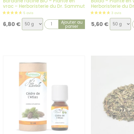
Bardane racine BIO – Plante en
Boldo – Plante en 
vrac – Herboristerie du Dr. Sammut
Herboristerie du 
Choix
Choix
Ajouter au
6,80
€
5,60
€
panier
de
de
la
la
variation
variation