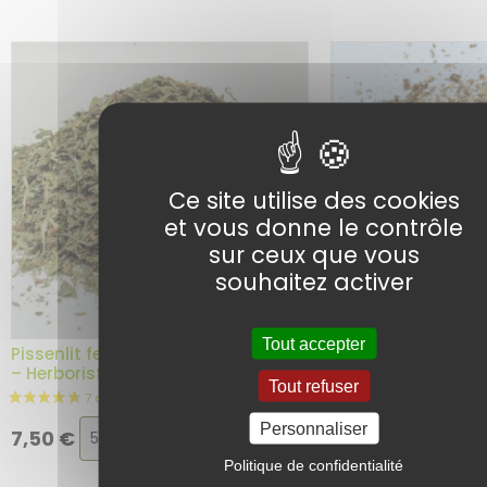
3 avis
Ce site utilise des cookies
et vous donne le contrôle
sur ceux que vous
souhaitez activer
Tout accepter
Pissenlit feuille BIO – Plante en vrac
Pissenlit racine BI
– Herboristerie du Dr. Sammut
vrac – Herboriste
Tout refuser
Choix
Choix
Personnaliser
Ajouter au
7,50
€
5,80
€
panier
de
de
Politique de confidentialité
la
la