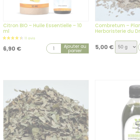
Citron BIO – Huile Essentielle – 10
Combretum – Plan
ml
Herboristerie du 
Choix
Ajouter au
5,00
€
6,90
€
panier
de
la
variation