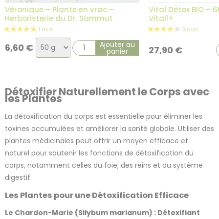
Véronique – Plante en vrac –
Vital Détox BIO – 6
Herboristerie du Dr. Sammut
Vitall+
Choix
Ajouter au
6,60
€
27,90
€
panier
de
la
variation
Détoxifier Naturellement le Corps avec
les Plantes
La détoxification du corps est essentielle pour éliminer les
toxines accumulées et améliorer la santé globale. Utiliser des
plantes médicinales peut offrir un moyen efficace et
naturel pour soutenir les fonctions de détoxification du
corps, notamment celles du foie, des reins et du système
digestif.
8 avis
Les Plantes pour une Détoxification Efficace
Le Chardon-Marie (Silybum marianum) : Détoxifiant