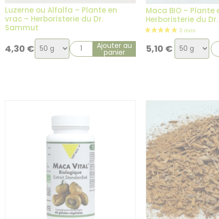
Luzerne ou Alfalfa – Plante en
Maca BIO – Plante 
vrac – Herboristerie du Dr.
Herboristerie du D
Sammut
Choix
Choix
Ajouter au
4,30
€
5,10
€
panier
de
de
la
la
variation
variation