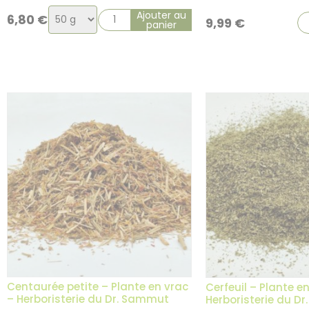
Choix
Ajouter au
6,80
€
9,99
€
panier
de
la
variation
Centaurée petite – Plante en vrac
Cerfeuil – Plante e
– Herboristerie du Dr. Sammut
Herboristerie du D