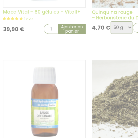
Maca Vital – 60 gélules – Vitall+
Quinquina rouge – 
– Herboristerie du
Choix
Ajouter au
4,70
€
39,90
€
panier
de
la
variation
1 avis