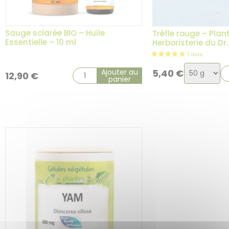
Sauge sclarée BIO – Huile
Trèfle rouge – Plan
Essentielle – 10 ml
Herboristerie du D
Choix
Ajouter au
5,40
€
12,90
€
panier
de
la
variation