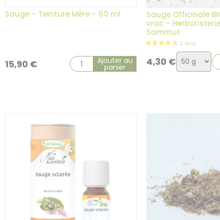
Sauge – Teinture Mère – 60 ml
Sauge Officinale BI
vrac – Herboristerie
Sammut
Choix
Ajouter au
4,30
€
15,90
€
panier
de
la
variation