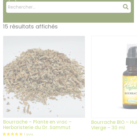
Mots
Rec
clés
:
15 résultats affichés
Bourrache – Plante en vrac –
Bourrache BIO – Hu
Herboristerie du Dr. Sammut
Vierge – 30 ml