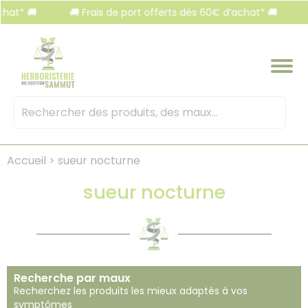
Panneau de gestion des cookies
🚚
🚚 Frais de port offerts dès 60€ d’achat* 🚚
🚚 Fr
Mots
clés
:
Accueil
>
sueur nocturne
sueur nocturne
Recherche par maux
Recherchez les produits les mieux adaptés à vos
symptômes