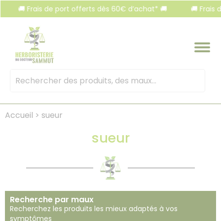
Panneau de gestion des cookies
🚚 Frais de port offerts dès 60€ d’achat* 🚚
🚚 Frais de p
Mots
clés
:
Accueil
>
sueur
sueur
Recherche par maux
Recherchez les produits les mieux adaptés à vos
symptômes