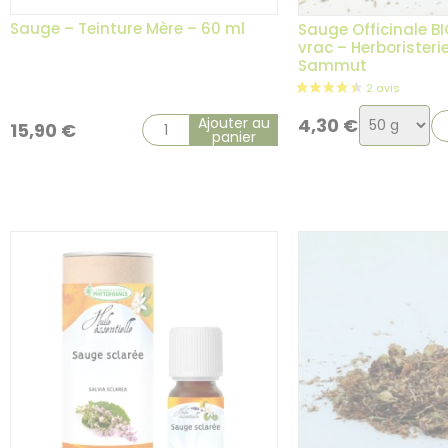
Sauge – Teinture Mère – 60 ml
Sauge Officinale BI
vrac – Herboristerie
Sammut
Choix
Ajouter au
4,30
€
15,90
€
panier
de
la
variation