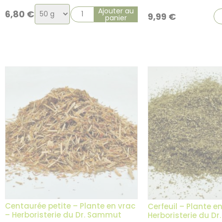
Choix
Ajouter au
6,80
€
9,99
€
panier
de
la
variation
Centaurée petite – Plante en vrac
Cerfeuil – Plante e
– Herboristerie du Dr. Sammut
Herboristerie du D