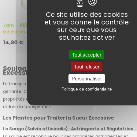
Ce site utilise des cookies
et vous donne le contrôle
Yam – 100 gélules
sur ceux que vous
souhaitez activer
Ajouter au
14,90
€
panier
Tout accepter
Soulager Naturellement la Sueur
Tout refuser
Excessive avec les Plantes
Personnaliser
La transpiration excessive peut être inconfortable et
Politique de confidentialité
gênante. Certaines plantes médicinales possèdent des
propriétés astringentes et régulatrices qui peuvent aider à
réduire la transpiration.
Les Plantes pour Traiter la Sueur Excessive
La Sauge (Salvia officinalis) : Astringente et Régulatrice
La sauge est reconnue pour ses propriétés astringentes et