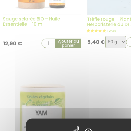
Sauge sclarée BIO – Huile
Trèfle rouge – Plan
Essentielle – 10 ml
Herboristerie du D
Choix
Ajouter au
5,40
€
12,90
€
panier
de
la
variation