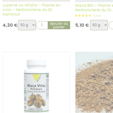
Luzerne ou Alfalfa – Plante en
Maca BIO – Plante 
vrac – Herboristerie du Dr.
Herboristerie du D
Sammut
Choix
Choix
Ajouter au
4,30
€
5,10
€
panier
de
de
la
la
variation
variation