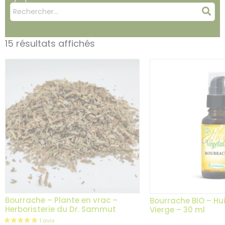
Mots
Rec
clés
:
15 résultats affichés
Bourrache – Plante en vrac –
Bourrache BIO – Hu
Herboristerie du Dr. Sammut
Vierge – 30 ml