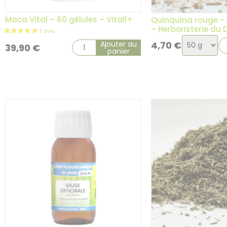
Maca Vital – 60 gélules – Vitall+
Quinquina rouge – 
– Herboristerie du
Choix
Ajouter au
4,70
€
39,90
€
panier
de
la
variation
1 avis