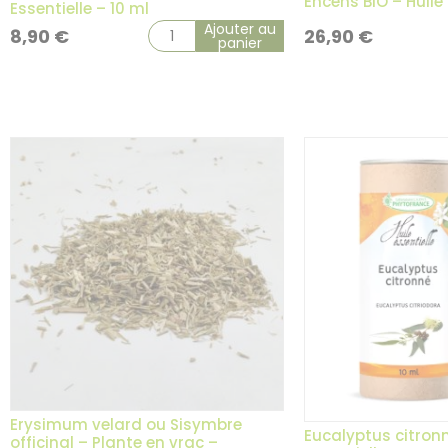
Encens BIO – Huile 
Essentielle – 10 ml
Ajouter au
8,90
€
26,90
€
panier
Erysimum velard ou Sisymbre
Eucalyptus citronn
officinal – Plante en vrac –