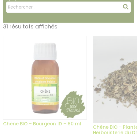
Mots
Rec
clés
:
31 résultats affichés
Chêne BIO – Bourgeon 1D – 60 ml
Chêne BIO – Plante
Herboristerie du 