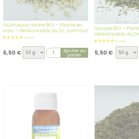
Guimauve racine BIO – Plante en
Hysope BIO – Plant
vrac – Herboristerie du Dr. Sammut
Herboristerie du 
1 avis
Choix
Choix
Ajouter au
6,50
€
5,50
€
panier
de
de
la
la
variation
variatio