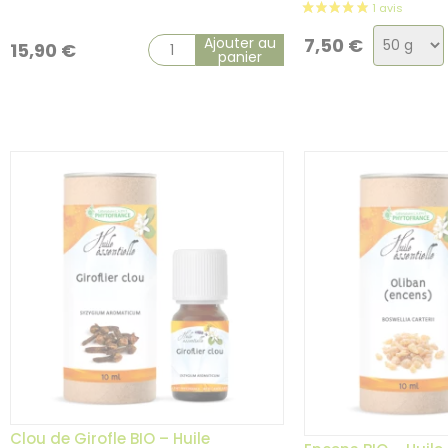
Choix
Ajouter au
7,50
€
15,90
€
panier
de
la
variatio
Clou de Girofle BIO – Huile