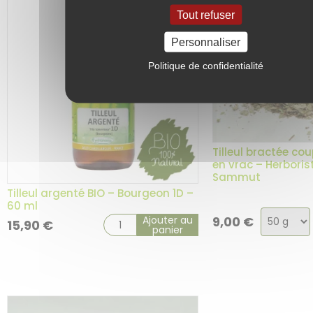
Tout refuser
Personnaliser
Politique de confidentialité
Tilleul bractée co
en vrac – Herborist
Sammut
Tilleul argenté BIO – Bourgeon 1D –
60 ml
Choix
Ajouter au
9,00
€
15,90
€
panier
de
la
variatio