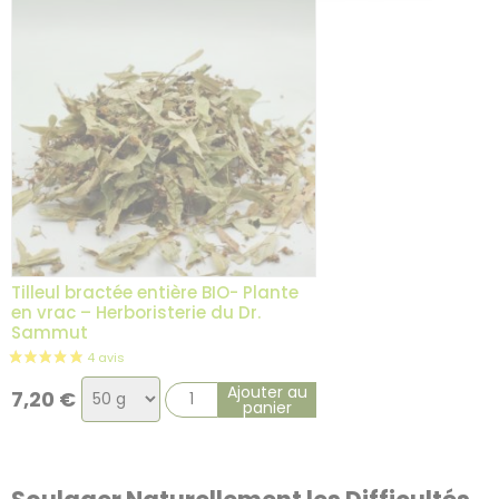
5 avis
Tilleul bractée entière BIO- Plante
en vrac – Herboristerie du Dr.
Sammut
Choix
Ajouter au
7,20
€
panier
de
la
variation