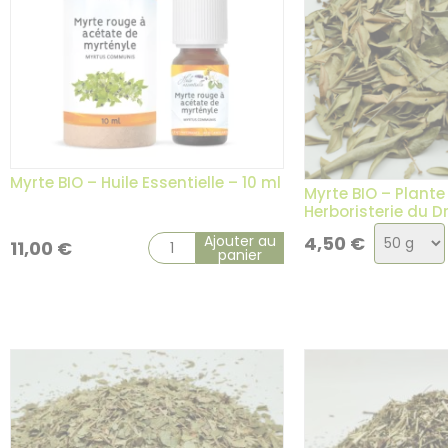
Myrte BIO – Huile Essentielle – 10 ml
Myrte BIO – Plante
Herboristerie du 
Choix
Ajouter au
4,50
€
11,00
€
panier
de
la
variatio