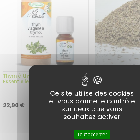
Thym à thymol BIO – Huile
Thym de Provence 
Essentielle – 10 ml
vrac – Herboriste
Ce site utilise des cookies
et vous donne le contrôle
Choix
Ajouter au
6,30
€
22,90
€
sur ceux que vous
panier
de
souhaitez activer
la
variatio
Tout accepter