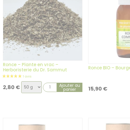
Ronce – Plante en vrac –
Ronce BIO – Bourg
Herboristerie du Dr. Sammut
4 avis
Choix
Ajouter au
2,80
€
15,90
€
panier
de
la
variation