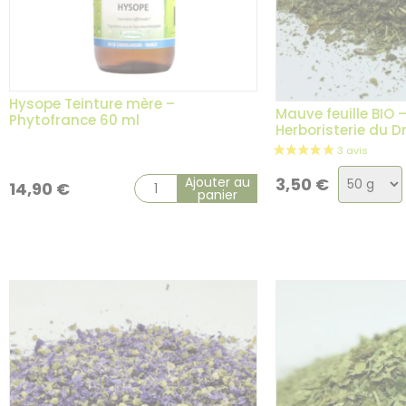
Hysope Teinture mère –
Mauve feuille BIO 
Phytofrance 60 ml
Herboristerie du 
Choix
Ajouter au
3,50
€
14,90
€
panier
de
la
variatio