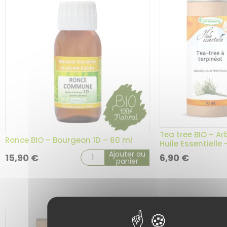
Tea tree BIO – Ar
Ronce BIO – Bourgeon 1D – 60 ml
Huile Essentielle 
Ajouter au
15,90
€
6,90
€
panier