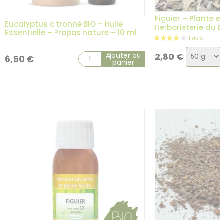
1 avis
Figuier – Plante 
Eucalyptus citronné BIO – Huile
Herboristerie du
Essentielle – Propos nature – 10 ml
Choix
Ajouter au
2,80
€
6,50
€
panier
de
la
variatio