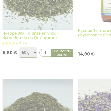
Hysope Teinture
Hysope BIO – Plante en vrac –
Phytofrance 60 
Herboristerie du Dr. Sammut
Choix
Ajouter au
5,50
€
14,90
€
panier
de
la
variation