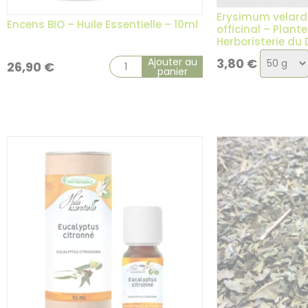
Erysimum velard
Encens BIO – Huile Essentielle – 10ml
officinal – Plant
Herboristerie du
Choix
Ajouter au
3,80
€
26,90
€
panier
de
la
variatio