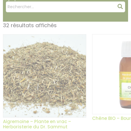
Mots
Rec
clés
:
32 résultats affichés
Chêne BIO – Bour
Aigremoine – Plante en vrac –
Herboristerie du Dr. Sammut