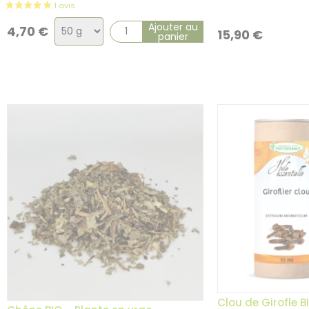
Choix
Ajouter au
4,70
€
15,90
€
panier
de
la
variation
Clou de Girofle B