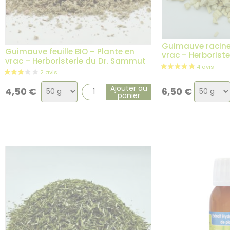
Guimauve racine 
Guimauve feuille BIO – Plante en
vrac – Herborist
vrac – Herboristerie du Dr. Sammut
Choix
Choix
Ajouter au
4,50
€
6,50
€
panier
de
de
la
la
variation
variatio