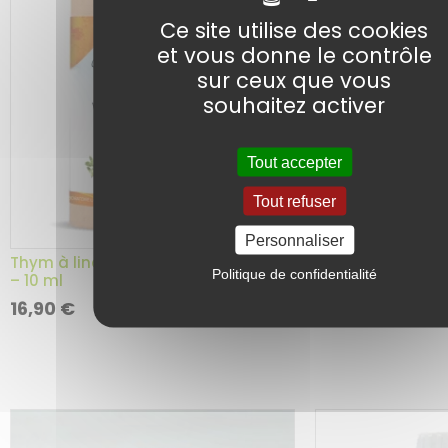
Ce site utilise des cookies
et vous donne le contrôle
sur ceux que vous
souhaitez activer
Tout accepter
5 avis
Tout refuser
Personnaliser
Thym à thymol BI
Thym à linalol BIO – Huile Essentielle
Essentielle – 10 m
Politique de confidentialité
– 10 ml
Ajouter au
16,90
€
22,90
€
panier