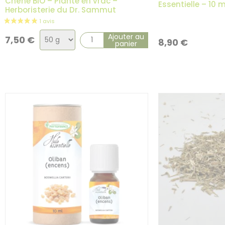
Chêne BIO – Plante en vrac –
Essentielle – 10 m
Herboristerie du Dr. Sammut
Choix
Ajouter au
7,50
€
8,90
€
panier
de
la
1 avis
variation