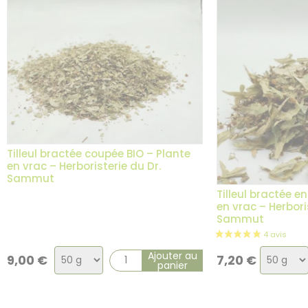
3 avis
Tilleul bractée coupée BIO – Plante
en vrac – Herboristerie du Dr.
Sammut
Tilleul bractée en
en vrac – Herbori
Sammut
Choix
Choix
Ajouter au
9,00
€
7,20
€
panier
de
de
la
la
variation
variatio