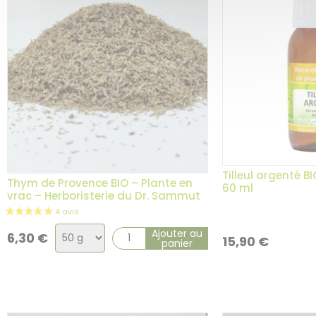
Tilleul argenté B
Thym de Provence BIO – Plante en
60 ml
vrac – Herboristerie du Dr. Sammut
Choix
Ajouter au
6,30
€
15,90
€
panier
de
la
variation