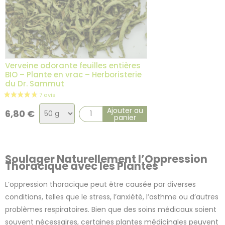
2 avis
Verveine odorante feuilles entières
BIO – Plante en vrac – Herboristerie
du Dr. Sammut
Choix
Ajouter au
6,80
€
panier
de
la
variation
Soulager Naturellement l’Oppression
Thoracique avec les Plantes
L’oppression thoracique peut être causée par diverses
conditions, telles que le stress, l’anxiété, l’asthme ou d’autres
problèmes respiratoires. Bien que des soins médicaux soient
souvent nécessaires, certaines plantes médicinales peuvent