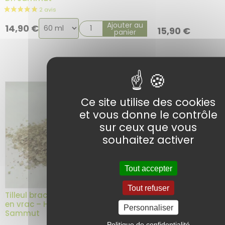
Choix
Ajouter au
14,90
€
15,90
€
panier
de
la
variation
Ce site utilise des cookies
et vous donne le contrôle
sur ceux que vous
souhaitez activer
Tout accepter
Tout refuser
Tilleul bractée coupée BIO – Plante
en vrac – Herboristerie du Dr.
Personnaliser
Sammut
Politique de confidentialité