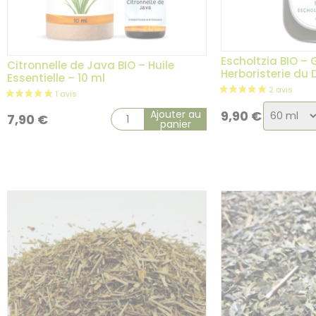
Escholtzia BIO –
Citronnelle de Java BIO – Huile
Herboristerie du
Essentielle – 10 ml
Choix
Ajouter au
9,90
€
7,90
€
panier
de
la
variatio