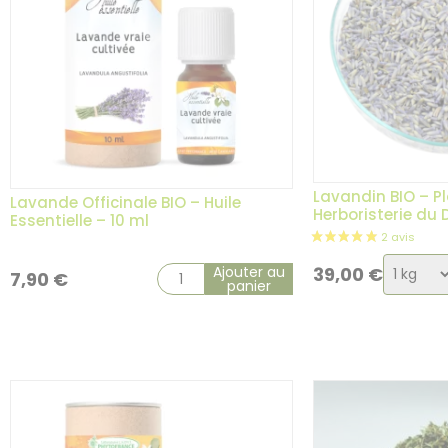
1 avis
Lavandin BIO – Pl
Lavande Officinale BIO – Huile
Herboristerie du
Essentielle – 10 ml
Choix
Ajouter au
39,00
€
7,90
€
panier
de
la
variati