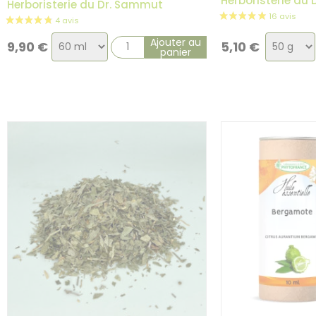
Herboristerie du
Herboristerie du Dr. Sammut
Choix
Choix
Ajouter au
9,90
€
5,10
€
panier
de
de
la
la
variation
variatio
3 avis