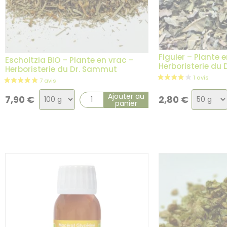
Figuier – Plante 
Escholtzia BIO – Plante en vrac –
Herboristerie du
Herboristerie du Dr. Sammut
Choix
Choix
Ajouter au
7,90
€
2,80
€
panier
de
de
la
la
variation
variatio