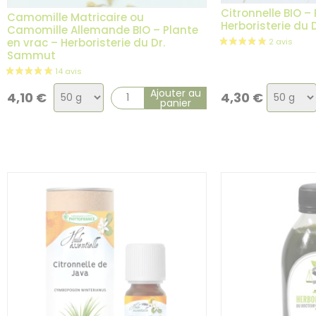
4 avis
Citronnelle BIO –
Camomille Matricaire ou
Herboristerie du
Camomille Allemande BIO – Plante
en vrac – Herboristerie du Dr.
Sammut
Choix
Choix
Ajouter au
4,10
€
4,30
€
panier
de
de
la
la
variation
variatio