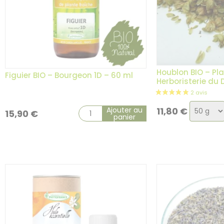
Houblon BIO – Pla
Figuier BIO – Bourgeon 1D – 60 ml
Herboristerie du
Choix
Ajouter au
11,80
€
15,90
€
panier
de
14 avis
la
variati