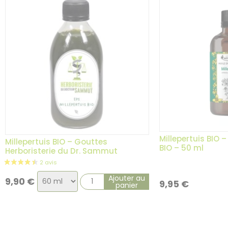
Millepertuis BIO 
Millepertuis BIO – Gouttes
BIO – 50 ml
Herboristerie du Dr. Sammut
Choix
Ajouter au
9,90
€
9,95
€
panier
de
la
variation