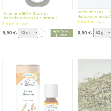
Valériane BIO – P
Valériane BIO – Gouttes
Herboristerie du
Herboristerie du Dr. Sammut
Choix
Choix
Ajouter au
9,90
€
6,90
€
panier
de
de
la
la
variation
variatio