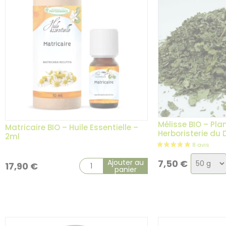
Mélisse BIO – Pla
Matricaire BIO – Huile Essentielle –
Herboristerie du
2ml
Choix
Ajouter au
7,50
€
17,90
€
panier
de
la
variatio