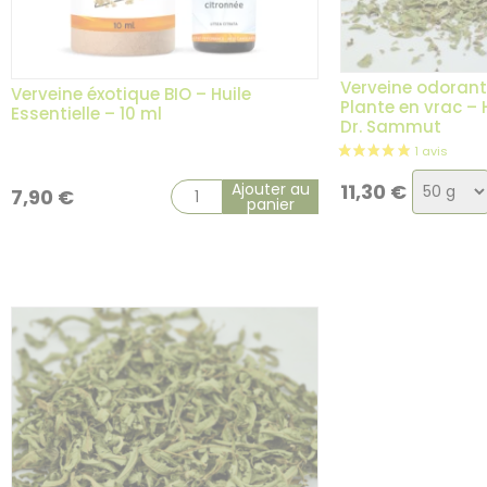
Verveine odorant
Verveine éxotique BIO – Huile
Plante en vrac – 
Essentielle – 10 ml
Dr. Sammut
Choix
Ajouter au
11,30
€
7,90
€
panier
de
la
variatio