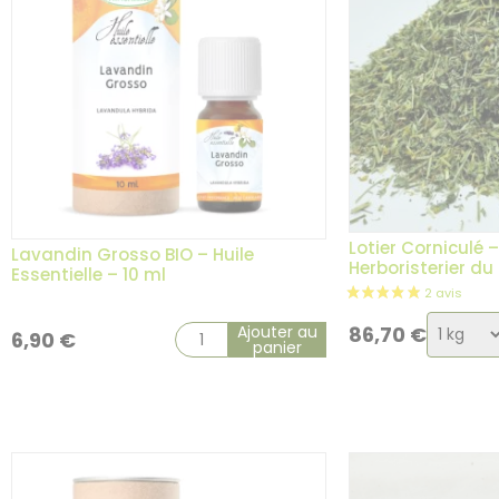
Lotier Corniculé 
Lavandin Grosso BIO – Huile
Herboristerier d
Essentielle – 10 ml
Choix
Ajouter au
86,70
€
6,90
€
panier
de
la
variati