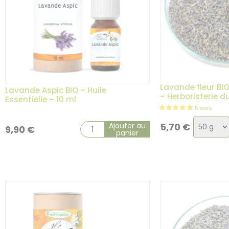
Lavande fleur BIO
Lavande Aspic BIO – Huile
– Herboristerie 
Essentielle – 10 ml
Choix
Ajouter au
5,70
€
9,90
€
panier
de
la
variatio