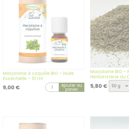
7 avis
Marjolaine BIO – 
Marjolaine à coquille BIO – Huile
Herboristerie du
Essentielle – 10 ml
Choix
Ajouter au
5,80
€
9,00
€
panier
de
la
variatio