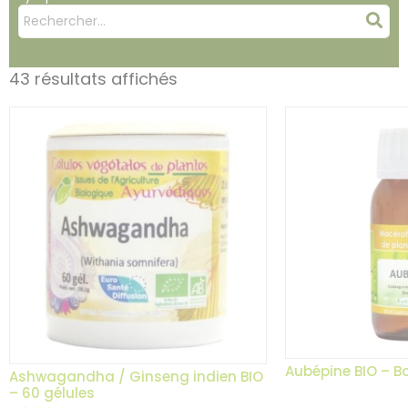
Mots
Rec
clés
:
43 résultats affichés
Aubépine BIO – B
Ashwagandha / Ginseng indien BIO
– 60 gélules