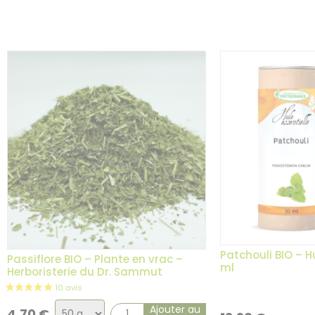
la
variatio
Patchouli BIO – Hu
Passiflore BIO – Plante en vrac –
ml
Herboristerie du Dr. Sammut
Choix
Ajouter au
4,70
€