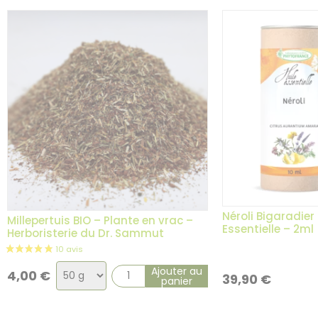
Néroli Bigaradier 
Millepertuis BIO – Plante en vrac –
Essentielle – 2ml
Herboristerie du Dr. Sammut
Choix
Ajouter au
4,00
€
39,90
€
panier
de
la