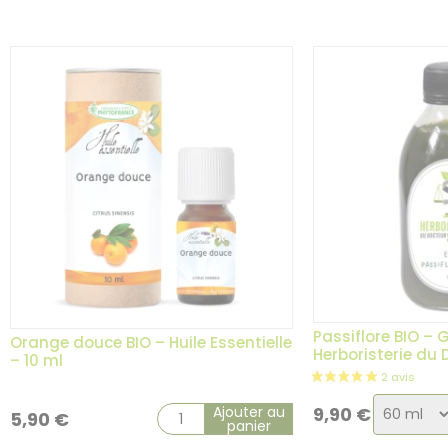
variation
Passiflore BIO – 
Orange douce BIO – Huile Essentielle
Herboristerie du
– 10 ml
Choix
Ajouter au
9,90
€
5,90
€
panier
de