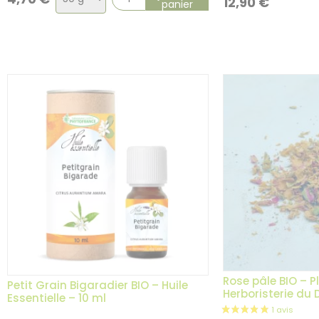
12,90
€
panier
de
la
variation
Rose pâle BIO – P
Petit Grain Bigaradier BIO – Huile
Herboristerie du
Essentielle – 10 ml