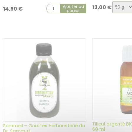
Choix
Ajouter au
13,00
€
14,90
€
panier
de
la
variati
Tilleul argenté B
Sommeil – Gouttes Herboristerie du
60 ml
Dr. Sammut