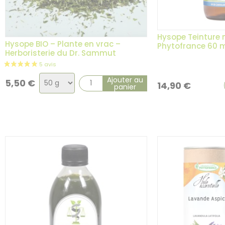
Hysope Teinture 
Hysope BIO – Plante en vrac –
Phytofrance 60 
Herboristerie du Dr. Sammut
Choix
Ajouter au
5,50
€
14,90
€
panier
de
la
variation