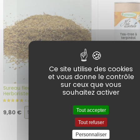
Ce site utilise des cookies
et vous donne le contrôle
sur ceux que vous
Tea tree BIO – Ar
Sureau fleur BIO – Plante en vrac –
Huile Essentielle 
souhaitez activer
Herboristerie du Dr. Sammut
Choix
Ajouter au
Tout accepter
9,80
€
6,90
€
panier
de
Tout refuser
la
variation
Personnaliser