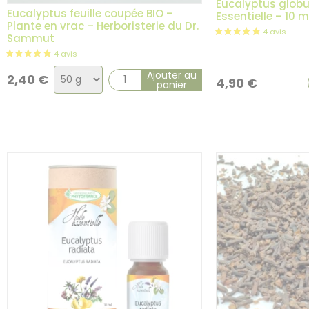
Eucalyptus globul
Eucalyptus feuille coupée BIO –
Essentielle – 10 m
Plante en vrac – Herboristerie du Dr.
Sammut
Choix
Ajouter au
2,40
€
4,90
€
panier
de
la
variation