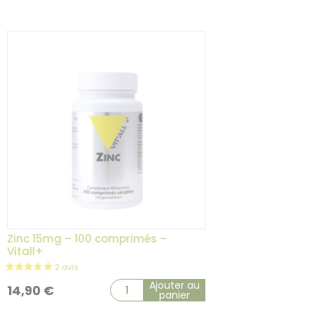
variation
Zinc 15mg – 100 comprimés –
Vitall+
Ajouter au
14,90
€
panier