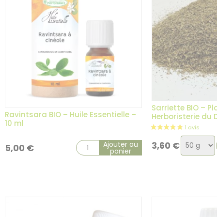
5 avis
Sarriette BIO – P
Ravintsara BIO – Huile Essentielle –
Herboristerie du
10 ml
Choix
Ajouter au
3,60
€
5,00
€
panier
de
la
variatio