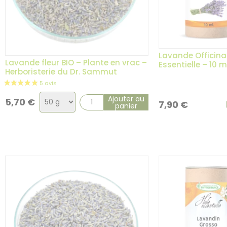
Lavande Officinal
Lavande fleur BIO – Plante en vrac –
Essentielle – 10 m
Herboristerie du Dr. Sammut
Choix
Ajouter au
5,70
€
7,90
€
panier
de
la
variation