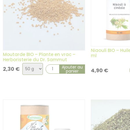
Niaouli BIO – Huil
Moutarde BIO – Plante en vrac –
ml
Herboristerie du Dr. Sammut
Choix
Ajouter au
2,30
€
4,90
€
panier
de
la
variation
5 avis