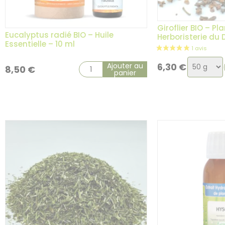
Giroflier BIO – Pl
Eucalyptus radié BIO – Huile
Herboristerie du
Essentielle – 10 ml
Choix
Ajouter au
6,30
€
8,50
€
panier
de
la
variatio