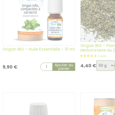
Origan BIO – Plan
Origan BIO – Huile Essentielle – 10 ml
Herboristerie du
Choix
Ajouter au
4,40
€
9,90
€
panier
de
la
variatio