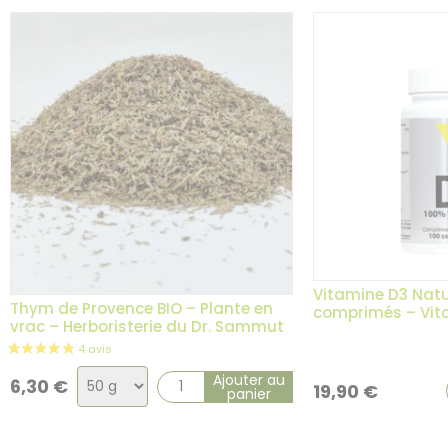
Vitamine D3 Natu
Thym de Provence BIO – Plante en
comprimés – Vita
vrac – Herboristerie du Dr. Sammut
Choix
Ajouter au
6,30
€
19,90
€
panier
de
la