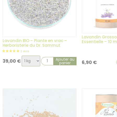
Lavandin Grosso 
Lavandin BIO – Plante en vrac –
Essentielle – 10 m
Herboristerie du Dr. Sammut
Choix
Ajouter au
39,00
€
6,90
€
panier
de
la
variation