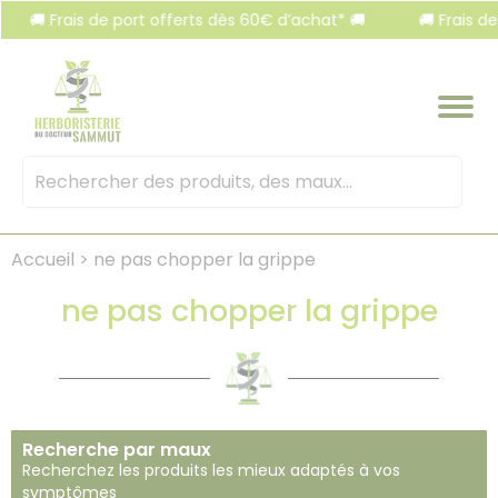
Panneau de gestion des cookies
ais de port offerts dès 60€ d’achat* 🚚
🚚 Frais de port off
Mots
clés
:
Accueil
>
ne pas chopper la grippe
ne pas chopper la grippe
Recherche par maux
Recherchez les produits les mieux adaptés à vos
symptômes