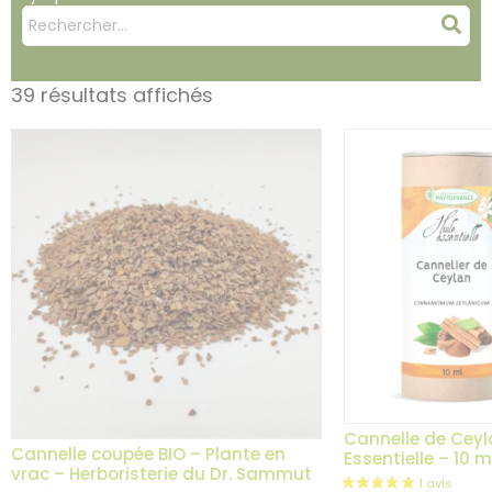
Mots
Rec
clés
:
39 résultats affichés
Cannelle de Ceyla
Cannelle coupée BIO – Plante en
Essentielle – 10 m
vrac – Herboristerie du Dr. Sammut