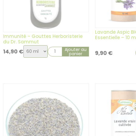
Lavande Aspic BIO
Immunité – Gouttes Herboristerie
Essentielle – 10 m
du Dr. Sammut
Choix
Ajouter au
14,90
€
9,90
€
panier
de
la
4 avis
variation