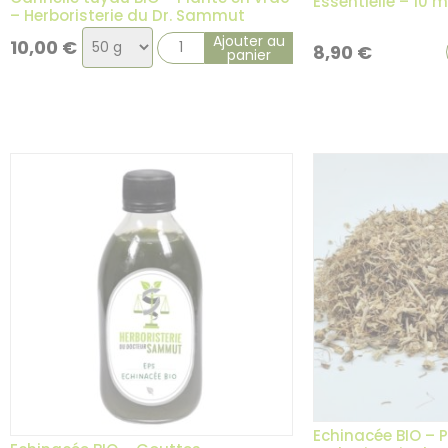
Essentielle – 10 m
– Herboristerie du Dr. Sammut
Choix
Ajouter au
10,00
€
8,90
€
panier
de
la
variation
2 avis
Echinacée BIO – P