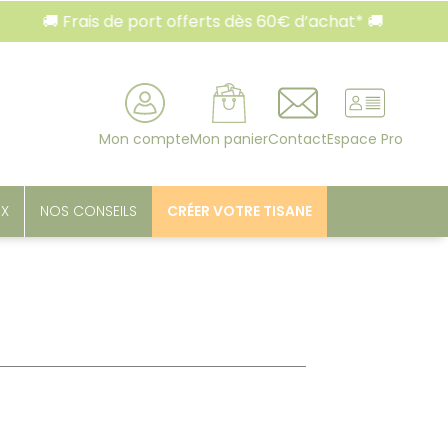
ais de port offerts dès 60€ d’achat* 🚚
🚚 Frais 
rcher
Mon compte
Mon panier
Contact
Espace Pro
UX
NOS CONSEILS
CRÉER VOTRE TISANE