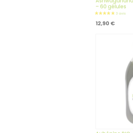
Ashwagandha /
– 60 gélules
12,90
€