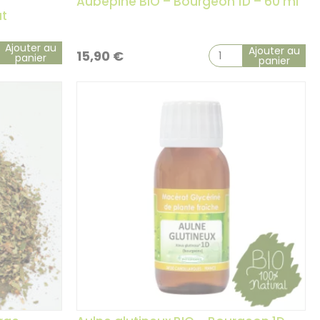
–
Aubépine BIO – Bourgeon 1D – 60 ml
ut
Ajouter au
Ajouter au
15,90
€
panier
panier