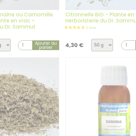
maine ou Camomille
Citronnelle BIO – Plante en
ante en vrac –
Herboristerie du Dr. Samm
du Dr. Sammut
ix
Choix
Ajouter au
4,30
€
panier
de
la
ation
variation