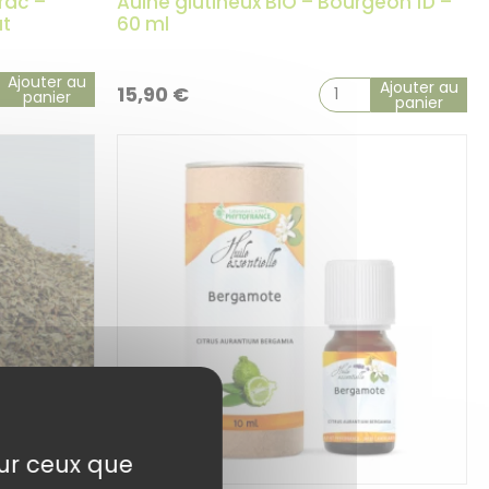
rac –
Aulne glutineux BIO – Bourgeon 1D –
ut
60 ml
Ajouter au
Ajouter au
15,90
€
panier
panier
sur ceux que