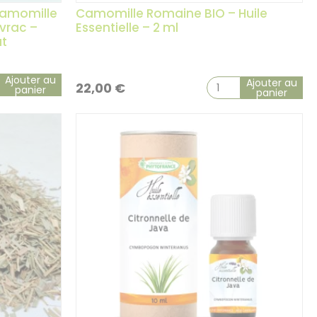
Camomille
Camomille Romaine BIO – Huile
vrac –
Essentielle – 2 ml
ut
Ajouter au
Ajouter au
22,00
€
panier
panier
16 avis