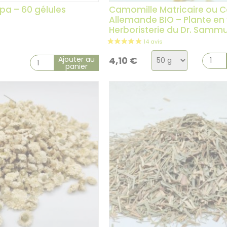
pa – 60 gélules
Camomille Matricaire ou 
Allemande BIO – Plante en 
Herboristerie du Dr. Samm
Choix
Ajouter au
4,10
€
panier
de
la
variation
4 avis