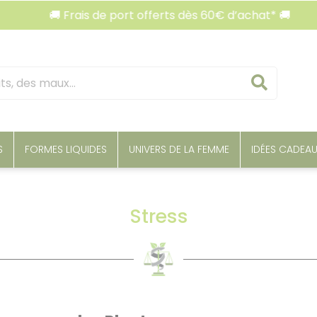
 Frais de port offerts dès 60€ d’achat* 🚚
🚚 Fr
Reche
S
FORMES LIQUIDES
UNIVERS DE LA FEMME
IDÉES CADEA
Stress