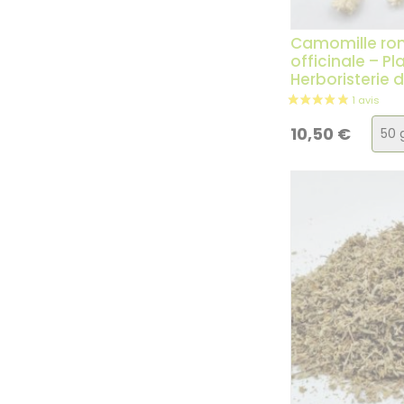
Camomille ro
officinale – Pl
Herboristerie 
Cho
10,50
€
de
la
vari