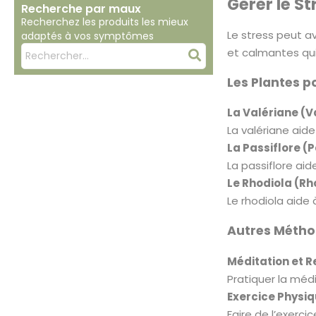
Gérer le St
Recherche par maux
Recherchez les produits les mieux
Le stress peut a
adaptés à vos symptômes
Mots
et calmantes qui
Rechercher
clés
Les Plantes p
:
La Valériane (Va
La valériane aide
La Passiflore (
La passiflore aide
Le Rhodiola (Rh
Le rhodiola aide
Autres Méthod
Méditation et R
Pratiquer la médi
Exercice Physiqu
Faire de l’exerci