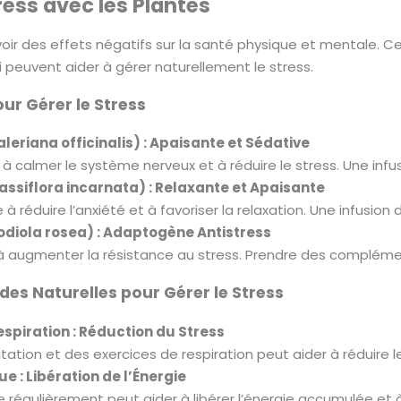
ress avec les Plantes
voir des effets négatifs sur la santé physique et mentale.
 peuvent aider à gérer naturellement le stress.
our Gérer le Stress
leriana officinalis) : Apaisante et Sédative
 à calmer le système nerveux et à réduire le stress. Une inf
Passiflora incarnata) : Relaxante et Apaisante
 à réduire l’anxiété et à favoriser la relaxation. Une infusion 
odiola rosea) : Adaptogène Antistress
 à augmenter la résistance au stress. Prendre des complémen
es Naturelles pour Gérer le Stress
espiration : Réduction du Stress
tation et des exercices de respiration peut aider à réduire le
e : Libération de l’Énergie
ce régulièrement peut aider à libérer l’énergie accumulée et à