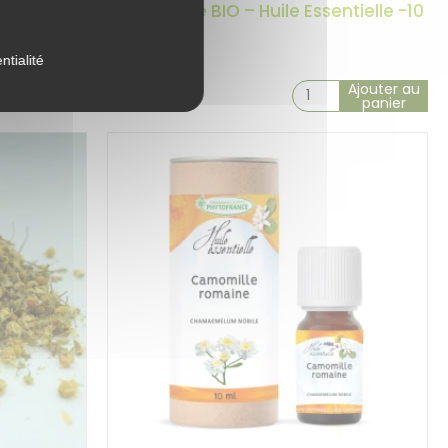
 –
Bergamote BIO – Huile Essentielle -10
ut
ml
ntialité
Ajouter au
Ajouter au
14,90
€
panier
panier