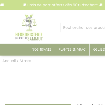
Panneau de gestion des cookies
🚚 Frais de port offerts dès 60€ d’achat* 🚚
🚚
Mots
clés
:
NOS TISANES
PLANTES EN VRAC
GÉLULE
Accueil
>
Stress