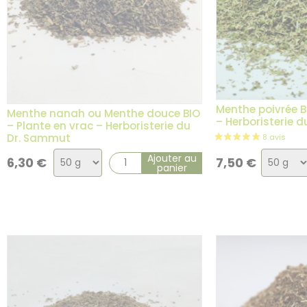
Menthe poivrée B
Menthe nanah ou Menthe douce BIO
– Herboristerie 
– Plante en vrac – Herboristerie du
Dr. Sammut
Choix
Choix
Ajouter au
6,30
€
7,50
€
panier
de
de
2 avis
la
la
variation
variati