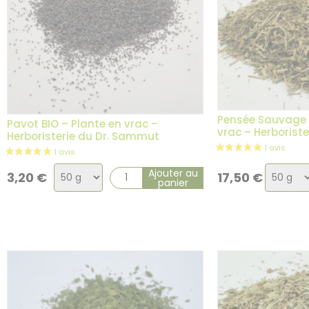
Pensée Sauvage B
Pavot BIO – Plante en vrac –
vrac – Herborist
Herboristerie du Dr. Sammut
Choix
Choix
Ajouter au
3,20
€
17,50
€
panier
de
de
la
la
variation
variati