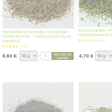
Passiflore BIO – 
Partenelle ou Grande Camomille –
Herboristerie du
Plante en vrac – Herboristerie du Dr.
Sammut
3 avis
Choix
Choix
Ajouter au
6,60
€
4,70
€
panier
de
de
la
la
variation
variati