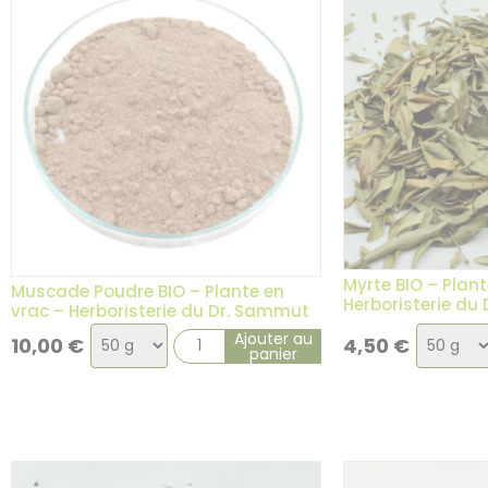
1 avis
Myrte BIO – Plant
Muscade Poudre BIO – Plante en
Herboristerie du
vrac – Herboristerie du Dr. Sammut
Choix
Choix
Ajouter au
10,00
€
4,50
€
panier
de
de
la
la
variation
variati