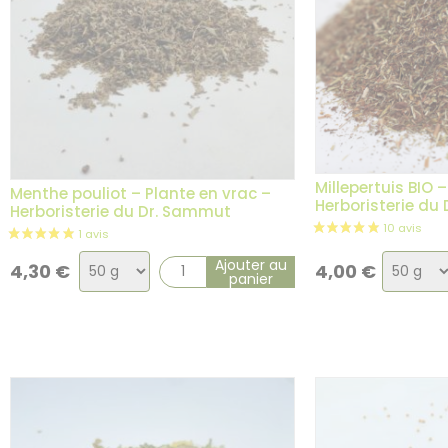
Millepertuis BIO 
Menthe pouliot – Plante en vrac –
Herboristerie du
Herboristerie du Dr. Sammut
Choix
Choix
Ajouter au
4,30
€
4,00
€
panier
de
de
la
la
variation
variati