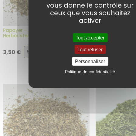
vous donne le contrôle sur
ceux que vous souhaitez
activer
Pariétaire – Plan
Papayer – Plante en vrac –
Herboristerie du
Herboristerie du Dr. Sammut
Tout accepter
Choix
Choix
Tout refuser
Ajouter au
3,50
€
5,60
€
panier
de
de
Personnaliser
la
la
variation
variati
Politique de confidentialité