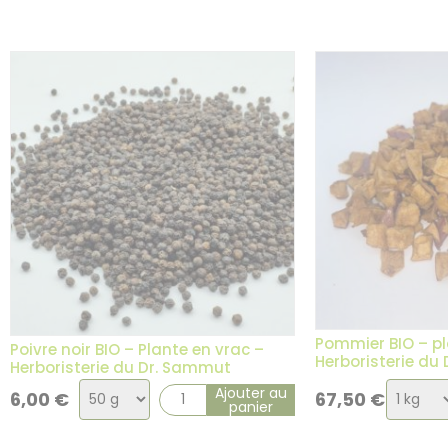
variation
variati
Pommier BIO – pl
Poivre noir BIO – Plante en vrac –
Herboristerie du
Herboristerie du Dr. Sammut
Choix
Choix
Ajouter au
6,00
€
67,50
€
panier
de
de
la
la