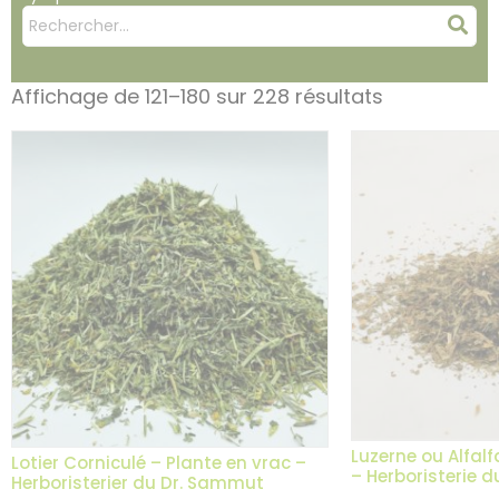
Mots
Rec
clés
:
Affichage de 121–180 sur 228 résultats
Luzerne ou Alfalf
Lotier Corniculé – Plante en vrac –
– Herboristerie 
Herboristerier du Dr. Sammut