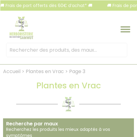
Panneau de gestion des cookies
rt offerts dès 60€ d’achat* 🚚
🚚 Frais de port offerts dès 
Mots
clés
:
Accueil
>
Plantes en Vrac
>
Page 3
Plantes en Vrac
Recherche par maux
Recherchez les produits les mieux adaptés à vos
symptômes