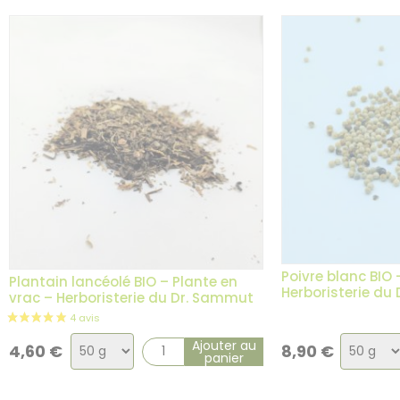
Poivre blanc BIO 
Plantain lancéolé BIO – Plante en
Herboristerie du
vrac – Herboristerie du Dr. Sammut
Choix
Choix
Ajouter au
4,60
€
8,90
€
panier
de
de
la
la