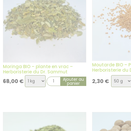
3 avis
Moutarde BIO – P
Moringa BIO – plante en vrac –
Herboristerie du
Herboristerie du Dr. Sammut
Choix
Choix
Ajouter au
68,00
€
2,30
€
panier
de
de
la
la
variation
variati