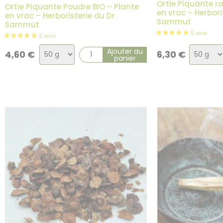
Ortie Piquante ra
2 avis
Ortie Piquante Poudre BIO – Plante
en vrac – Herbori
en vrac – Herboristerie du Dr.
Sammut
Sammut
Choix
Choix
Ajouter au
4,60
€
6,30
€
panier
de
de
la
la
variation
variati